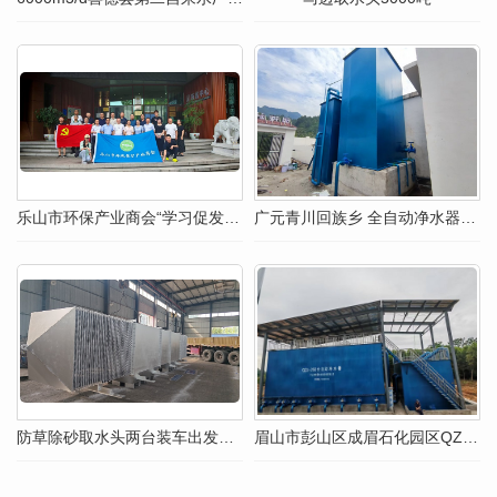
乐山市环保产业商会“学习促发展 农夫山泉工厂实地考察”暨2025年二季度（总第14期）轮值活动
广元青川回族乡 全自动净水器25m³/h安装完成
防草除砂取水头两台装车出发绵阳安装
眉山市彭山区成眉石化园区QZJ-250全自动净水器安装