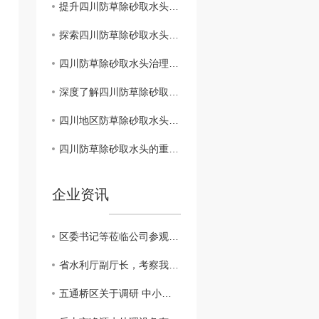
提升四川防草除砂取水头管理水平的建议方案
探索四川防草除砂取水头综合管理模式
四川防草除砂取水头治理与生态环境保护
深度了解四川防草除砂取水头的保护工作
四川地区防草除砂取水头管理政策解析
四川防草除砂取水头的重要性及措施
企业资讯
区委书记等莅临公司参观调研
省水利厅副厅长，考察我公司越西小相岭净水设备
五通桥区关于调研 中小企业生产经营现状及存在的困难