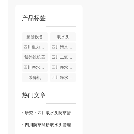
产品标签
超滤设备
取水头
四川重力式无阀滤池
四川污水设备-气浮成套设备
紫外线机器
四川二氧化氯发生器
四川净水设备-全自动净水器
四川净水设备—重力式
缓释机
四川净水设备-游泳池净水器
热门文章
研究：四川取水头防草措施对环境的影响
四川防草除砂取水头管理策略探讨