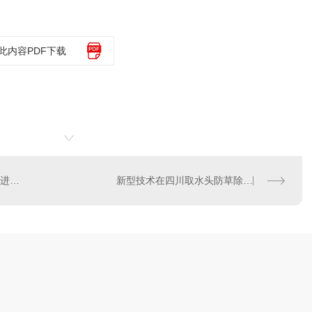
此内容PDF下载
四川防草除砂取水头工程推进顺利
新型技术在四川取水头防草除砂中的应用探讨