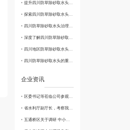
提升四川防草除砂取水头管理水平的建议方案
探索四川防草除砂取水头综合管理模式
四川防草除砂取水头治理与生态环境保护
深度了解四川防草除砂取水头的保护工作
四川地区防草除砂取水头管理政策解析
四川防草除砂取水头的重要性及措施
企业资讯
区委书记等莅临公司参观调研
省水利厅副厅长，考察我公司越西小相岭净水设备
五通桥区关于调研 中小企业生产经营现状及存在的困难