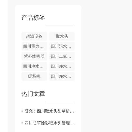
产品标签
超滤设备
取水头
四川重力式无阀滤池
四川污水设备-气浮成套设备
紫外线机器
四川二氧化氯发生器
四川净水设备-全自动净水器
四川净水设备—重力式
缓释机
四川净水设备-游泳池净水器
热门文章
研究：四川取水头防草措施对环境的影响
四川防草除砂取水头管理策略探讨