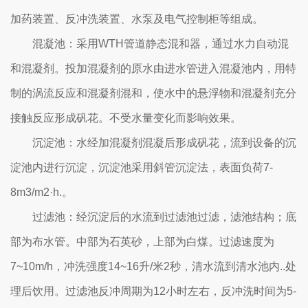
加药装置、反冲洗装置、水泵及电气控制柜等组成。
混凝池：采用WTH管道静态混和器，通过水力自动混
和混凝剂。投加混凝剂的原水由进水管进入混凝池内，用特
制的涡流反应和混凝剂混和，使水中的悬浮物和混凝剂充分
接触反应形成矾花。不受水量变化而影响效果。
沉淀池：水经加混凝剂混凝后形成矾花，流到设备的沉
淀池内进行沉淀，沉淀池采用斜管沉淀法，表面负荷7-
8m3/m2·h.。
过滤池：经沉淀后的水流到过滤池过滤，滤池结构；底
部为布水管。中部为石英砂，上部为白煤。过滤速度为
7~10m/h，冲洗强度14~16升/米2秒，清水流到清水池内..处
理后饮用。过滤池反冲周期为12小时左右，反冲洗时间为5-